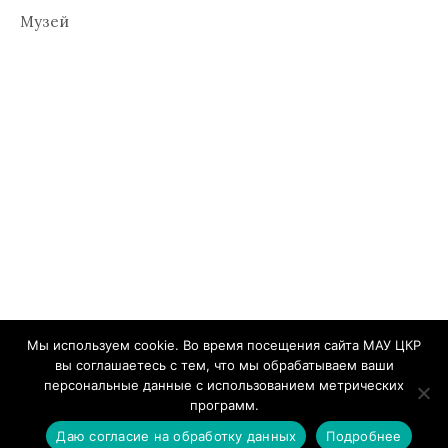
Музей
Мы используем cookie. Во время посещения сайта МАУ ЦКР
вы соглашаетесь с тем, что мы обрабатываем ваши
© 2026
Центр культурного развития Челно-
персональные данные с использованием метрических
Вершинского района
программ.
|
Сделано на
WordPress
Тема:
Graphy
от Themegraphy
Даю согласие на обработку данных
Подробнее